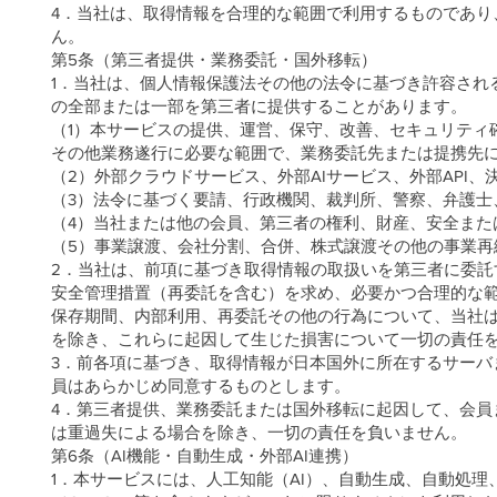
4．当社は、取得情報を合理的な範囲で利用するものであり
ん。
第5条（第三者提供・業務委託・国外移転）
1．当社は、個人情報保護法その他の法令に基づき許容され
の全部または一部を第三者に提供することがあります。
（1）本サービスの提供、運営、保守、改善、セキュリティ
その他業務遂行に必要な範囲で、業務委託先または提携先
（2）外部クラウドサービス、外部AIサービス、外部API
（3）法令に基づく要請、行政機関、裁判所、警察、弁護士
（4）当社または他の会員、第三者の権利、財産、安全また
（5）事業譲渡、会社分割、合併、株式譲渡その他の事業再
2．当社は、前項に基づき取得情報の取扱いを第三者に委
安全管理措置（再委託を含む）を求め、必要かつ合理的な
保存期間、内部利用、再委託その他の行為について、当社
を除き、これらに起因して生じた損害について一切の責任
3．前各項に基づき、取得情報が日本国外に所在するサーバ
員はあらかじめ同意するものとします。
4．第三者提供、業務委託または国外移転に起因して、会員
は重過失による場合を除き、一切の責任を負いません。
第6条（AI機能・自動生成・外部AI連携）
1．本サービスには、人工知能（AI）、自動生成、自動処理