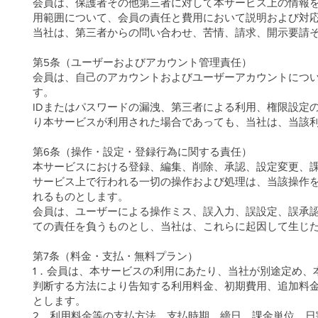
会員は、保護者その他第三者に対して本サービス上の情報
用範囲について、会員の責任と費用において説明および対
当社は、第三者からの問い合わせ、苦情、請求、開示要請
第5条（ユーザーおよびアカウント管理責任）
会員は、自己のアカウントおよびユーザーアカウントについ
す。
IDまたはパスワードの漏洩、第三者による利用、権限設定
り本サービスが利用された場合であっても、当社は、当該
第6条（操作・設定・登録行為に関する責任）
本サービスにおける登録、編集、削除、承認、設定変更、課
サービス上で行われる一切の操作および処理は、当該操作
れるものとします。
会員は、ユーザーによる操作ミス、誤入力、誤設定、誤承
ての責任を負うものとし、当社は、これらに起因して生じ
第7条（料金・支払・無料プラン）
1．会員は、本サービスの利用にあたり、当社が別途定め、
判断する方法により告知する利用料金、初期費用、追加料
とします。
2．利用料金等の支払方法、支払時期、締日、課金単位、