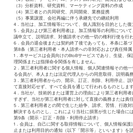
（3）分析資料、研究資料、マーケティング資料の作成
（4）第三者との共同研究、共同開発、業務提携
（5）事業譲渡、会社再編に伴う承継先での継続利用
4．当社は、加工情報等について、個人識別を目的とした復
5．会員および第三者利用者は、加工情報等の利用につい
議申立て、説明請求、対価請求その他一切の権利行使を行
6．会員の退会後または契約終了後であっても、本条に基
第8条（第三者利用者・本人請求への非対応および責任帰属
1．本サービスは会員向けのBtoBサービスであり、生徒
理関係または指揮命令関係を有しません。
2．第三者利用者に関する個人情報、個人関連情報その他
る会員が、本人または法定代理人からの同意取得、説明義
3．第三者利用者からの、開示、訂正、削除、利用停止、説
て直接対応せず、すべて会員を通じて行われるものとしま
4．当社が、技術的または運営上の理由により第三者利用者
すぎず、当社が第三者利用者に対して直接の義務または責
5．第三者利用者との間で生じた紛争、請求、苦情、行政
解決するものとし、これにより当社に損害が生じた場合に
第9条（開示・訂正・削除・利用停止請求）
1．会員は、自己に関する取得情報について、個人情報保護
止または利用目的の通知（以下「開示等」といいます）を