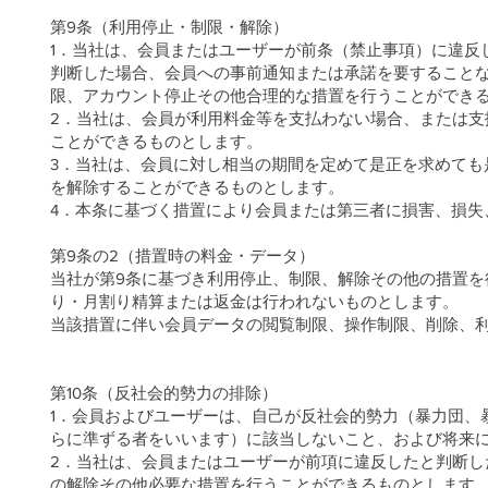
第9条（利用停止・制限・解除）
1．当社は、会員またはユーザーが前条（禁止事項）に違反
判断した場合、会員への事前通知または承諾を要すること
限、アカウント停止その他合理的な措置を行うことができ
2．当社は、会員が利用料金等を支払わない場合、または
ことができるものとします。
3．当社は、会員に対し相当の期間を定めて是正を求めても
を解除することができるものとします。
4．本条に基づく措置により会員または第三者に損害、損失
第9条の2（措置時の料金・データ）
当社が第9条に基づき利用停止、制限、解除その他の措置
り・月割り精算または返金は行われないものとします。
当該措置に伴い会員データの閲覧制限、操作制限、削除、
第10条（反社会的勢力の排除）
1．会員およびユーザーは、自己が反社会的勢力（暴力団、
らに準ずる者をいいます）に該当しないこと、および将来
2．当社は、会員またはユーザーが前項に違反したと判断
の解除その他必要な措置を行うことができるものとします