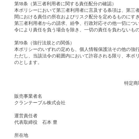
第18条（第三者利用者に関する責任配分の確認）
本ポリシーにおいて第三者利用者に言及する条項は、第三
間における責任の所在およびリスク配分を定めるものにす
第三者利用者からの請求、紛争、行政対応その他一切につ
令により責任を負う場合を除き、一切の責任を負わないも
第19条（強行法規との関係）
本ポリシーのいずれの定めも、個人情報保護法その他の強
ただし、当該法令の範囲内において許容される限り、本ポ
のとします。
特定商
販売事業者名
クランテーブル株式会社
運営責任者
代表取締役 石本 豊
所在地