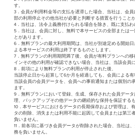
す。
3．会員が利用料金等の支払を遅滞した場合、当社は、会員
部の利用停止その他当社が必要と判断する措置を行うこと
4．当社は、法令上義務付けられる場合を除き、既に支払わ
5．当社は、会員に対し、無料で本サービスの全部または
とがあります。
6．無料プランの最大利用期間は、当社が別途定める開始日
よる本サービスの利用は終了するものとします。
7．無料プランの利用期間満了後、会員が有料プランへの移
インその他の利用が確認できない場合、当社は、当該会員
8．前項により無料プランの利用が停止された後、
当該停止日から起算して6か月を経過しても、会員による
当該会員の会員データを、会員への事前通知または個別の
ます。
9．無料プランにおいて登録、生成、保存された会員デー
理、バックアップその他データの継続的な保持を保証する
10．本サービスにおけるデータの長期保存および管理は、
タの削除、消失または利用不能に起因して会員または第三
負いません。
11．前各項に基づき会員データが削除された場合、当社は
務を負いません。