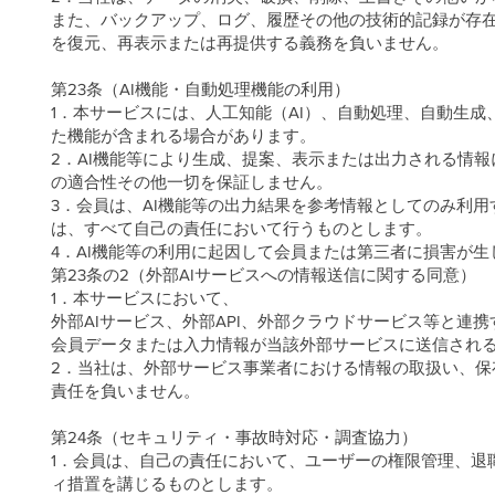
また、バックアップ、ログ、履歴その他の技術的記録が存
を復元、再表示または再提供する義務を負いません。
第23条（AI機能・自動処理機能の利用）
1．本サービスには、人工知能（AI）、自動処理、自動生成、
た機能が含まれる場合があります。
2．AI機能等により生成、提案、表示または出力される情
の適合性その他一切を保証しません。
3．会員は、AI機能等の出力結果を参考情報としてのみ利
は、すべて自己の責任において行うものとします。
4．AI機能等の利用に起因して会員または第三者に損害が
第23条の2（外部AIサービスへの情報送信に関する同意）
1．本サービスにおいて、
外部AIサービス、外部API、外部クラウドサービス等と
会員データまたは入力情報が当該外部サービスに送信され
2．当社は、外部サービス事業者における情報の取扱い、
責任を負いません。
第24条（セキュリティ・事故時対応・調査協力）
1．会員は、自己の責任において、ユーザーの権限管理、退
ィ措置を講じるものとします。