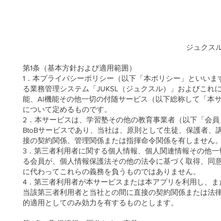
​ジュクス
第1条（基本方針および適用範囲）
1．本プライバシーポリシー（以下「本ポリシー」といいま
る業務管理システム「JUKSL（ジュクスル）」およびこれ
能、AI機能その他一切の付随サービス（以下総称して「本
について定めるものです。
2．本サービスは、学習塾その他の教育事業者（以下「会
BtoBサービスであり、当社は、原則として生徒、保護者
接の契約関係、管理関係または指揮命令関係を有しません
3．第三者利用者に関する個人情報、個人関連情報その他一
る会員が、個人情報保護法その他の法令に基づく取得、同
に代わってこれらの義務を負うものではありません。
4．第三者利用者が本サービスまたは本アプリを利用し、ま
当該第三者利用者と当社との間に直接の契約関係または法
的適用としてのみ効力を有するものとします。