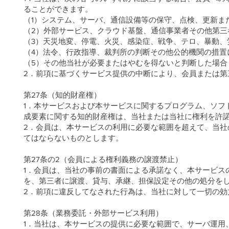
ることができます。
（1）システム、サーバ、通信設備等の保守、点検、更新ま
（2）外部サービス、クラウド基盤、通信事業者その他第三
（3）天災地変、停電、火災、感染症、戦争、テロ、暴動、
（4）法令、行政指導、裁判所の判断その他公的機関の措置
（5）その他当社が必要またはやむを得ないと判断した場合
2．前項に基づくサービス提供の中断により、会員または
第27条（知的財産権）
1．本サービスおよび本サービスに関するプログラム、ソフ
成要素に関する知的財産権は、当社または当社に権利を許
2．会員は、本サービスの利用に必要な範囲を超えて、当
てはならないものとします。
第27条の2（会員による権利義務の譲渡禁止）
1．会員は、当社の事前の書面による承諾なく、本サービス
を、第三者に譲渡、貸与、承継、担保設定その他の処分を
2．前項に違反してなされた行為は、当社に対して一切の効
第28条（業務委託・外部サービス利用）
1．当社は、本サービスの提供に必要な範囲で、サーバ運用