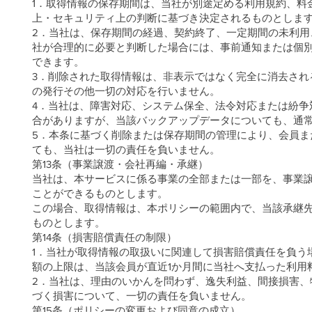
1．取得情報の保存期間は、当社が別途定める利用規約、料
上・セキュリティ上の判断に基づき決定されるものとしま
2．当社は、保存期間の経過、契約終了、一定期間の未利
社が合理的に必要と判断した場合には、事前通知または個
できます。
3．削除された取得情報は、非表示ではなく完全に消去され
の発行その他一切の対応を行いません。
4．当社は、障害対応、システム保全、法令対応または紛争
合がありますが、当該バックアップデータについても、通
5．本条に基づく削除または保存期間の管理により、会員
ても、当社は一切の責任を負いません。
第13条（事業譲渡・会社再編・承継）
当社は、本サービスに係る事業の全部または一部を、事業
ことができるものとします。
この場合、取得情報は、本ポリシーの範囲内で、当該承継
ものとします。
第14条（損害賠償責任の制限）
1．当社が取得情報の取扱いに関連して損害賠償責任を負う
額の上限は、当該会員が直近1か月間に当社へ支払った利用
2．当社は、理由のいかんを問わず、逸失利益、間接損害
づく損害について、一切の責任を負いません。
第15条（ポリシーの変更および同意の成立）