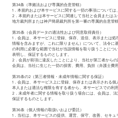
第34条（準拠法および専属的合意管轄）
1．本規約および本サービスに関する一切の事項については
2．本規約または本サービスに関連して当社と会員または
地方裁判所または神戸簡易裁判所を第一審の専属的合意管
第35条（会員データの適法性および同意取得責任）
1．会員は、本サービスに登録、保存、送信、表示または処
情報を含みますが、これに限りません）について、法令に
の利用に必要な範囲で当社が当該情報を取り扱うことにつ
表明し、保証するものとします。
2．会員が前項に違反したことにより、当社が第三者から
会員は、当社に生じた一切の損害、費用、負担（弁護士費
第35条の2（第三者情報・未成年情報に関する保証）
1．会員は、本サービス上に登録、保存または表示される個
本人または適法な権限を有する者から、本サービスでの利
2．未成年者に関する情報を取り扱う場合には、会員は、
保証するものとします。
第36条（個人情報の取扱いおよび委託）
1．当社は、本サービスの提供、運営、保守、改善、セキュ