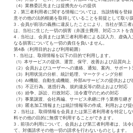
（4）業務委託先または提携先からの提供
2．第三者利用者に関する情報については、当該情報を登
意その他の法的根拠を取得していることを前提として取り
3．会員が前項の義務に違反したことにより、当社が第三者
は、当社に生じた一切の損害（弁護士費用、対応コストを
4．当社は、会員または第三者利用者による誤入力、虚偽入
なる損害についても一切の責任を負いません。
第4条（利用目的および利用範囲）
1．当社は、取得情報を以下の目的で利用します。
（1）本サービスの提供、運営、保守、改善および品質向上
（2）会員およびユーザーへの連絡、通知、案内、サポート
（3）利用状況の分析、統計処理、マーケティング分析
（4）AI機能、自動生成機能、外部AIサービスの提供および
（5）不正行為、迷惑行為、規約違反等の防止および対応
（6）紛争、訴訟、行政対応、法令遵守のための対応
（7）事業譲渡、会社再編、サービス承継に伴う業務引継ぎ
（8）匿名加工情報または統計情報等の作成、利用および提
2．当社は、取得情報を会員または第三者利用者を特定しな
料その他の目的に無償で利用することができます。
3．前項の利用について、会員および第三者利用者は、法令
て、対価請求その他一切の請求を行わないものとします。