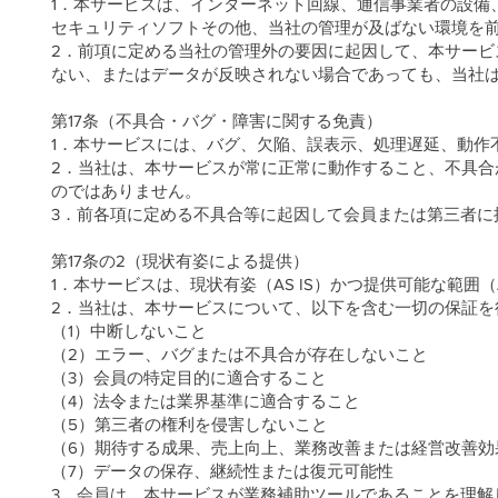
1．本サービスは、インターネット回線、通信事業者の設備、
セキュリティソフトその他、当社の管理が及ばない環境を
2．前項に定める当社の管理外の要因に起因して、本サー
ない、またはデータが反映されない場合であっても、当社
第17条（不具合・バグ・障害に関する免責）
1．本サービスには、バグ、欠陥、誤表示、処理遅延、動作
2．当社は、本サービスが常に正常に動作すること、不具
のではありません。
3．前各項に定める不具合等に起因して会員または第三者に
第17条の2（現状有姿による提供）
1．本サービスは、現状有姿（AS IS）かつ提供可能な範囲（A
2．当社は、本サービスについて、以下を含む一切の保証を
（1）中断しないこと
（2）エラー、バグまたは不具合が存在しないこと
（3）会員の特定目的に適合すること
（4）法令または業界基準に適合すること
（5）第三者の権利を侵害しないこと
（6）期待する成果、売上向上、業務改善または経営改善効
（7）データの保存、継続性または復元可能性
3．会員は、本サービスが業務補助ツールであることを理解