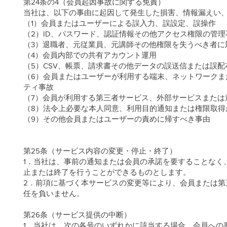
第24条の4（会員起因事故に関する免責）
当社は、以下の事由に起因して発生した損害、情報漏えい
（1）会員またはユーザーによる誤入力、誤設定、誤操作
（2）ID、パスワード、認証情報その他アクセス権限の管理
（3）退職者、元従業員、元講師その他権限を失うべき者に
（4）会員内部での共有アカウント運用
（5）CSV、帳票、請求書その他データの誤送信または誤配
（6）会員またはユーザーが利用する端末、ネットワーク
ティ事故
（7）会員が利用する第三者サービス、外部サービスまたは
（8）法令上必要な本人同意、利用目的通知または権限取得
（9）その他会員またはユーザーの責めに帰すべき事由
第25条（サービス内容の変更・停止・終了）
1．当社は、事前の通知または会員の承諾を要することなく
止または終了を行うことができるものとします。
2．前項に基づく本サービスの変更等により、会員または
任を負いません。
第26条（サービス提供の中断）
1．当社は、次の各号のいずれかに該当する場合、会員への