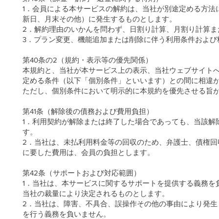
1．会員による本サービスの解約は、当社が別途定める方法
新日、月末その他）に発生するものとします。
2．解約理由のいかんを問わず、日割り計算、月割り計算ま
3．プラン変更、機能追加または削除に伴う利用条件および
第40条の2（規約・表示等の優先関係）
本規約と、当社が本サービス上の表示、当社ウェブサイト
定める条件（以下「個別条件」といいます）との間に相違
ただし、個別条件において明示的に本規約を優先させる旨
第41条（解除後の債務および費用負担）
1．利用契約が解除または終了した場合であっても、当該解
す。
2．当社は、未払利用料金等の回収のため、弁護士、債権
に要した費用は、会員の負担とします。
第42条（サポートおよび対応範囲）
1．当社は、本サービスに関するサポートを提供する義務を
当社の裁量により決定されるものとします。
2．当社は、障害、不具合、誤操作その他の事由により発
を行う義務を負いません。