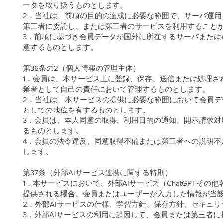
ータを取り扱うものとします。
2．当社は、前項の目的の達成に必要な範囲で、サーバ運用、
第三者に委託し、または第三者のサービスを利用すること
3．前項に基づき会員データが国外に所在するサーバまたは
意するものとします。
第36条の2（個人情報の管理主体）
1．会員は、本サービス上に登録、保存、送信または処理さ
業者として自己の責任において管理するものとします。
2．当社は、本サービスの提供に必要な範囲において会員
としての地位を有するものとします。
3．会員は、本人同意の取得、利用目的の通知、開示請求対
るものとします。
4．会員の法令違反、同意取得不備または第三者への説明不
します。
第37条（外部AIサービス連携に関する特則）
1．本サービスにおいて、外部AIサービス（ChatGPTそ
提供される場合、会員またはユーザーが入力した情報が当該
2．外部AIサービスの仕様、学習方針、保存方針、セキュ
3．外部AIサービスの利用に起因して、会員または第三者