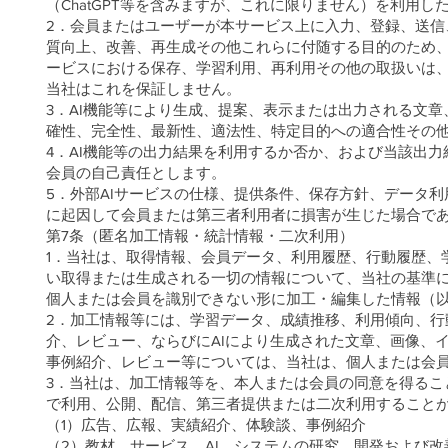
（ChatGPT等を含みますが、これに限りません）を利用
2．会員またはユーザーが本サービス上に入力、登録、送信
質向上、改善、再生成その他これらに付随する目的のため、
ービスにおける保存、学習利用、再利用その他の取扱いは
当社はこれを保証しません。
3．AI機能等により生成、提案、表示または出力される文
確性、完全性、最新性、適法性、特定目的への適合性その
4．AI機能等の出力結果を利用するか否か、および当該出
会員の自己責任とします。
5．外部AIサービスの仕様、提供条件、保存方針、データ
に起因して会員または第三者利用者に損害が生じた場合で
第7条（匿名加工情報・統計情報・二次利用）
1．当社は、取得情報、会員データ、利用履歴、行動履歴、
い取得または生成される一切の情報について、当社の基準により
個人または会員を識別できない形に加工・編集した情報（
2．加工情報等には、学習データ、成績推移、利用傾向、行
介、レビュー、ならびにAIにより生成された文章、画像、
事例紹介、レビュー等については、当社は、個人または会
3．当社は、加工情報等を、本人または会員の同意を得るこ
で利用、公開、配信、第三者提供または二次利用すること
（1）広告、広報、実績紹介、体験談、事例紹介
（2）教材、サービス、AI、システムの研究、開発および改