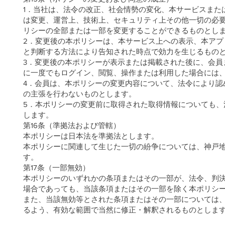
1．当社は、法令の改正、社会情勢の変化、本サービスまた
は変更、運営上、技術上、セキュリティ上その他一切の必
リシーの全部または一部を変更することができるものとし
2．変更後の本ポリシーは、本サービス上への表示、本ア
と判断する方法により告知された時点で効力を生じるもの
3．変更後の本ポリシーが表示または掲載された後に、会員
に一度でもログイン、閲覧、操作または利用した場合には
4．会員は、本ポリシーの変更内容について、法令により認
の主張を行わないものとします。
5．本ポリシーの変更前に取得された取得情報についても
します。
第16条（準拠法および管轄）
本ポリシーは日本法を準拠法とします。
本ポリシーに関連して生じた一切の紛争については、神戸
す。
第17条（一部無効）
本ポリシーのいずれかの条項またはその一部が、法令、判
場合であっても、当該条項またはその一部を除く本ポリシ
また、当該無効等とされた条項またはその一部については
るよう、有効な範囲で当然に修正・解釈されるものとしま