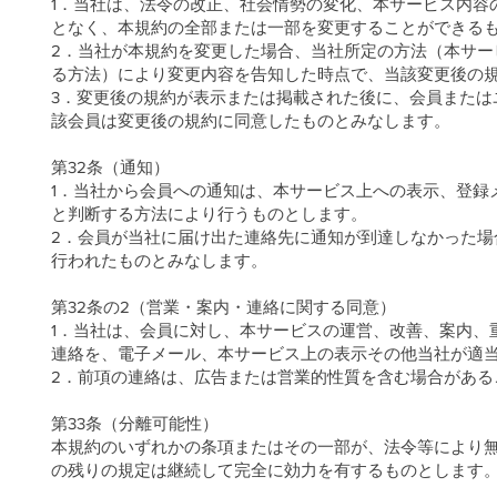
1．当社は、法令の改正、社会情勢の変化、本サービス内容
となく、本規約の全部または一部を変更することができる
2．当社が本規約を変更した場合、当社所定の方法（本サ
る方法）により変更内容を告知した時点で、当該変更後の
3．変更後の規約が表示または掲載された後に、会員または
該会員は変更後の規約に同意したものとみなします。
第32条（通知）
1．当社から会員への通知は、本サービス上への表示、登録
と判断する方法により行うものとします。
2．会員が当社に届け出た連絡先に通知が到達しなかった
行われたものとみなします。
第32条の2（営業・案内・連絡に関する同意）
1．当社は、会員に対し、本サービスの運営、改善、案内、
連絡を、電子メール、本サービス上の表示その他当社が適
2．前項の連絡は、広告または営業的性質を含む場合がある
第33条（分離可能性）
本規約のいずれかの条項またはその一部が、法令等により
の残りの規定は継続して完全に効力を有するものとします