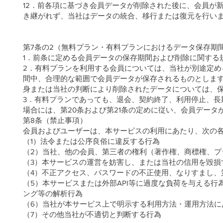
12．前各項に基づき会員データが削除された後に、会員が
き継がれず、当社はデータの統合、移行または復元を行い
第7条の2（無料プラン・有料プランにおけるデータ保存期
1．前条に定める会員データの保存期間および削除に関する
2．有料プランを利用する会員については、当社が別途定
間中、合理的な範囲で会員データが保存されるものとしま
身または当社の判断により削除されたデータについては、
3．有料プランであっても、退会、契約終了、利用停止、長
場合には、第20条および第21条の定めに従い、会員デー
第8条（禁止事項）
会員およびユーザーは、本サービスの利用にあたり、次の
（1）法令または公序良俗に違反する行為
（2）当社、他の会員、第三者の権利（著作権、商標権、プ
（3）本サービスの運営を妨害し、または当社の信用を毀損
（4）不正アクセス、パスワードの不正使用、なりすまし、
（5）本サービスまたは外部API等に過度な負荷を与える行
ング等の解析行為
（6）当社が本サービス上で明示する利用方法・運用方法に
（7）その他当社が不適切と判断する行為