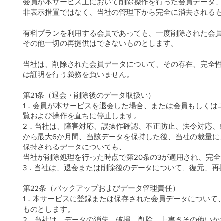
会員が本サービス上において削除操作を行った会員データ
非表示措置ではなく、当社の管理下から完全に消去される
有料プランを利用する会員であっても、一度削除された会
その他一切の再提供はできないものとします。
当社は、削除された会員データについて、その存在、完全
は証明を行う義務を負いません。
第21条（退会・削除後のデータ取扱い）
1．会員が本サービスを退会した場合、または会員もしくは
覧および操作を直ちに停止します。
2．当社は、障害対応、誤操作確認、不正防止、法令対応
から最大6か月間、当該データを保持した後、当社の裁量
保持されるデータについても、
当社が削除処理を行った時点で第20条の3が適用され、完
3．当社は、退会または削除後のデータについて、復元、再
第22条（バックアップおよびデータ管理責任）
1．本サービスに登録または保存された会員データについて
ものとします。
2．当社は、データの消失、破損、削除、上書きその他い