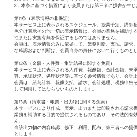
3．本条に基づく措置により会員または第三者に損害が生じ
第11条（表示情報の非保証）
本サービス上に表示されるスケジュール、授業予定、講師
色分け表示その他一切の表示情報は、会員の業務を補助す
性または実施有無を保証するものではありません。
会員は、表示情報のみに依拠して、業務判断、支払、請求
な確認および判断は、会員自身の責任において行うものと
第12条（金額・人件費・集計結果に関する免責）
本サービス上に表示される人件費、報酬額、合計金額、未
容、承認状況、処理状況等に基づく参考情報であり、会計
会員は、給与計算、報酬支払、請求、会計処理、税務申告
して利用してはならないものとします。
第13条（請求書・帳票・出力物に関する免責）
本サービスにより作成、表示、出力または印刷される請求書
業務を補助する目的で提供されるものであり、その法的有
ん。
当該出力物の内容確認、修正、利用、配布、第三者への提
とします。