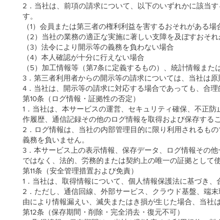
2．当社は、前項の請求について、以下のいずれかに該当
す。
（1）会員または第三者の権利利益を害するおそれがある場
（2）当社の業務の適正な実施に著しい支障を及ぼすおそれ
（3）法令により開示等の義務を負わない場合
（4）本人確認が十分に行えない場合
（5）加工情報等（第7条に定義するもの）、統計情報また
3．第三者利用者からの開示等の請求については、当社は原
4．当社は、開示等の請求に対応する場合であっても、合理
第10条（ログ情報・証拠性の否定）
1．当社は、本サービスの運営、セキュリティ確保、不正防
作履歴、通信記録その他のログ情報を取得および保存する
2．ログ情報は、当社の内部管理目的に限り利用されるも
義務を負いません。
3．本サービス上の表示情報、保存データ、ログ情報その他
ではなく、法的、労務的または契約上の唯一の証拠として
第11条（安全管理措置および免責）
1．当社は、取得情報について、個人情報保護法に基づき、
2．ただし、通信回線、外部サービス、クラウド基盤、端
由により情報漏えい、滅失またはき損が生じた場合、当社
第12条（保存期間・削除・完全消去・復元不可）