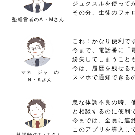
ジュクスルを使って
その分、生徒のフォ
塾経営者のA・Mさん
これ！かなり便利で
今まで、電話番に「
紛失してしまうこと
今は、履歴を残せる
マネージャーの
スマホで通知できる
N・Kさん
急な体調不良の時、
と相談するのに便利
今までは、全員に連
このアプリを導入し
塾講師の
T・Tさん