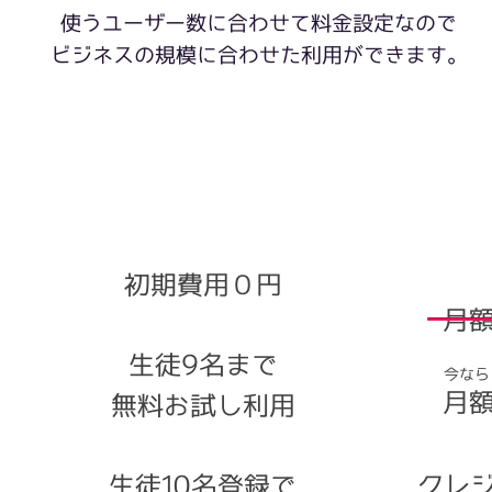
使うユーザー数に合わせて料金設定なので
​ビジネスの規模に合わせた利用ができます。
スタートコース
ベ
初期費用０円
月額
生徒9名まで
今なら
月額
無料お試し利用
生徒10名登録で
クレ